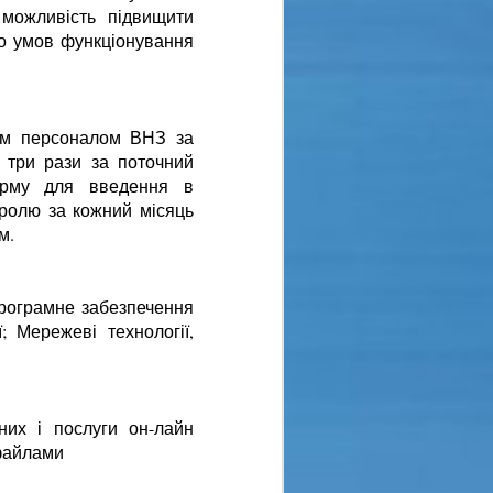
 можливість підвищити
до умов функціонування
ким персоналом ВНЗ за
 три рази за поточний
форму для введення в
тролю за кожний місяць
м.
Програмне забезпечення
; Мережеві технології,
них і послуги он-лайн
 файлами