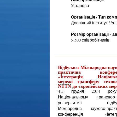
Установа
Організація / Тип комп
Дослідний інститут / Ун
Розмір організації - 
> 500 співробітників
Відбулася Міжнародна наук
практична конферен
«Інтеграція Націонал
мережі трансферу технол
NTTN до європейських ме
4-5 грудня 2014 ро
Національному транспорт
університеті відбу
Міжнародна науково-практ
конференція «Інтегр