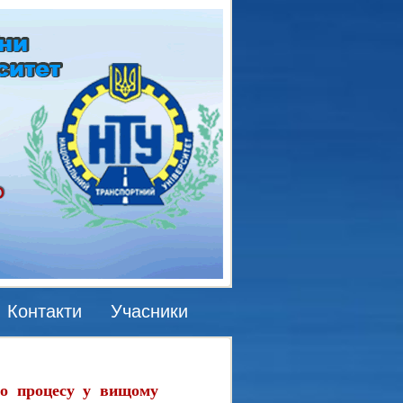
Контакти
Учасники
го процесу у вищому