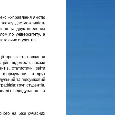
екс «Управління якістю
плексу дає можливість
ення та друк введених
алом по університету, а
дстаючих студентів.
ії про якість навчання
ційні відомості, накази
тів, статистичні звіти
не формування та друк
одульний та підсумковий
афіків: груп студентів,
наліз відвідування та
чого на базі сучасних