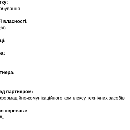
тку:
робування
ї власності:
ht)
ці:
а:
и
тнера:
ред партнером:
формаційно-комунікаційного комплексу технічних засобів
ся перевага:
А.