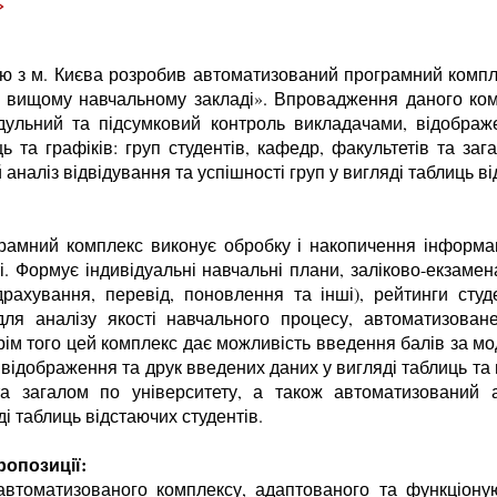
»
ю з м. Києва розробив автоматизований програмний компл
у вищому навчальному закладі». Впровадження даного ком
дульний та підсумковий контроль викладачами, відображ
ь та графіків: груп студентів, кафедр, факультетів та заг
аналіз відвідування та успішності груп у вигляді таблиць ві
амний комплекс виконує обробку і накопичення інформац
ті. Формує індивідуальні навчальні плани, заліково-екзамена
рахування, перевід, поновлення та інші), рейтинги студен
ля аналізу якості навчального процесу, автоматизова
рім того цей комплекс дає можливість введення балів за м
відображення та друк введених даних у вигляді таблиць та гр
та загалом по університету, а також автоматизований а
ді таблиць відстаючих студентів.
ропозиції:
автоматизованого комплексу, адаптованого та функціоную