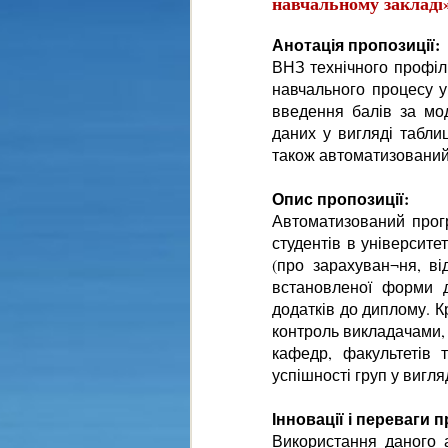
навчальному закладі
Анотація пропозиції:
ВНЗ технічного профіл
навчального процесу 
введення балів за мо
даних у вигляді таблиц
також автоматизований 
Опис пропозиції:
Автоматизований прогр
студентів в університе
(про зарахуван¬ня, від
встановленої форми д
додатків до диплому. К
контроль викладачами, 
кафедр, факультетів 
успішності груп у вигля
Інновації і переваги п
Використання даного 