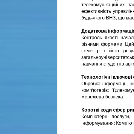
телекомунікаційних з
ефективність управлін
будь-якого ВНЗ, що має
Додаткова інформація 
Контроль якості нача
різними формами Цей 
семестр і його резу
загальноуніверситетсь
навчання студентів авт
Технологічні ключові 
Обробка інформації, і
комп'ютерів; Teлекомун
мережева безпека
Короткі коди сфер ри
Комп'ютерні послуги;
інформування; Комп'ют