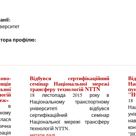
анії:
іверситет
автора профілю:
ово-
Відбувся сертифікаційний
Ві
ція
семінар Національної мережі
На
ьної
трансферу технологій NTTN
п
огій
"H
18 листопада 2015 року в
реж»
18
Національному транспортному
ку в
На
університеті відбувся
ному
ун
сертифікаційний семінар
лася
на
Національної мережі трансферу
ична
ко
технологій NTTN.
ація
"H
читати далі