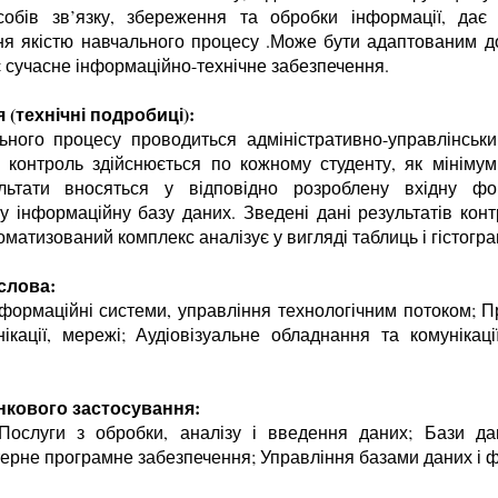
асобів зв’язку, збереження та обробки інформації, дає
ня якістю навчального процесу .Може бути адаптованим 
 сучасне інформаційно-технічне забезпечення.
(технічні подробиці):
льного процесу проводиться адміністративно-управлінсь
контроль здійснюється по кожному студенту, як мінімум
льтати вносяться у відповідно розроблену вхідну 
ку інформаційну базу даних. Зведені дані результатів кон
оматизований комплекс аналізує у вигляді таблиць і гістогра
слова:
нформаційні системи, управління технологічним потоком; 
ікації, мережі; Аудіовізуальне обладнання та комунікації
нкового застосування:
 Послуги з обробки, аналізу і введення даних; Бази да
ерне програмне забезпечення; Управління базами даних і