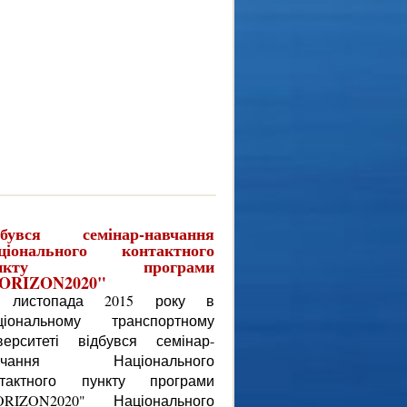
дбувся семінар-навчання
ціонального контактного
ункту програми
ORIZON2020"
 листопада 2015 року в
ціональному транспортному
іверситеті відбувся семінар-
вчання Національного
нтактного пункту програми
ORIZON2020" Національного